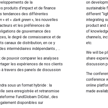
éveloppements de la
on developme
s produits d’impact et de finance
sustainable f
es tendances des différentes
different “li
en
» et «
dark
green
», les nouvelles
integrating s
facteurs et les préférences de
product and 
obligations de gouvernance des
of knowledge
ices, le degré de connaissance et de
channels, in
ts canaux de distribution, en ce y
etc.
es intermédiaires indépendants , …
We will be p
 de pouvoir comparer les analyses
share experi
rtager les expériences de nos clients
discussion p
s à travers des panels de discussion
The conferenc
conference w
dra sous un format hybride : la
online platfo
lle sera enregistrée et retransmise
made availab
plateforme FundGlobam DiGital ; des
également disponibles sur