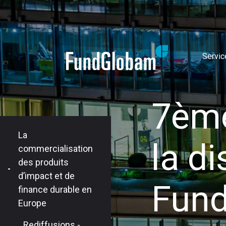
Servic
7ème
La
la di
commercialisation
des produits
d’impact et de
Fund
finance durable en
Europe
Rediffusions -