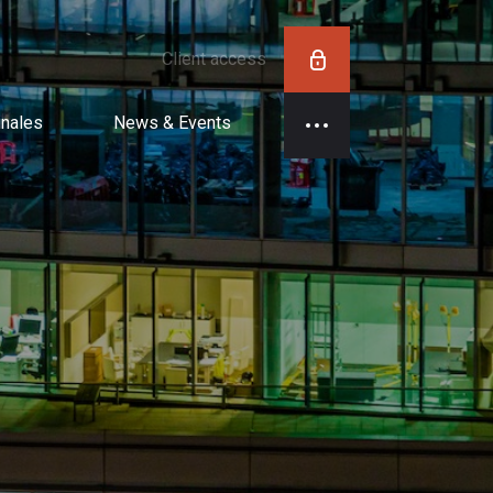
Client access
inales
News & Events