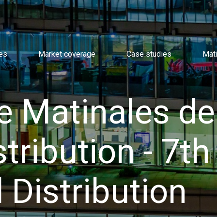
es
Market coverage
Case studies
Mat
 Matinales de
stribution - 7th
 Distribution