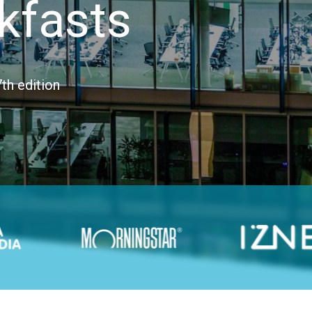
kfasts
th edition