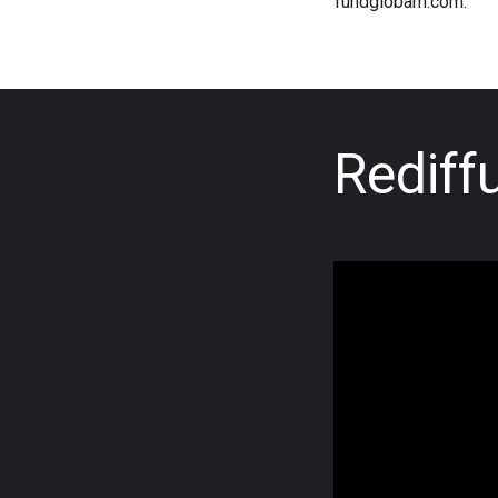
fundglobam.com.
Rediff