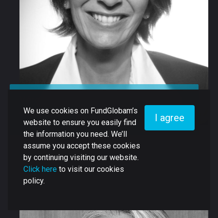
Véronique UZAN
We use cookies on FundGlobam’s
Country Head France - AllFunds
I agree
website to ensure you easily find
the information you need. We’ll
assume you accept these cookies
by continuing visiting our website.
Click here
to visit our cookies
policy.